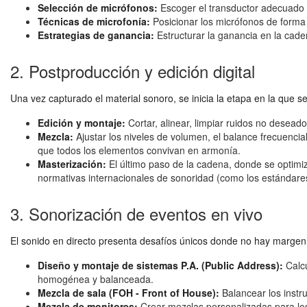
Selección de micrófonos:
Escoger el transductor adecuado (
Técnicas de microfonía:
Posicionar los micrófonos de forma ó
Estrategias de ganancia:
Estructurar la ganancia en la caden
2. Postproducción y edición digital
Una vez capturado el material sonoro, se inicia la etapa en la que se
Edición y montaje:
Cortar, alinear, limpiar ruidos no deseado
Mezcla:
Ajustar los niveles de volumen, el balance frecuencia
que todos los elementos convivan en armonía.
Masterización:
El último paso de la cadena, donde se optimi
normativas internacionales de sonoridad (como los estándar
3. Sonorización de eventos en vivo
El sonido en directo presenta desafíos únicos donde no hay margen d
Diseño y montaje de sistemas P.A. (Public Address):
Calcu
homogénea y balanceada.
Mezcla de sala (FOH - Front of House):
Balancear los instru
Mezcla de monitores:
Crear mezclas personalizadas para los