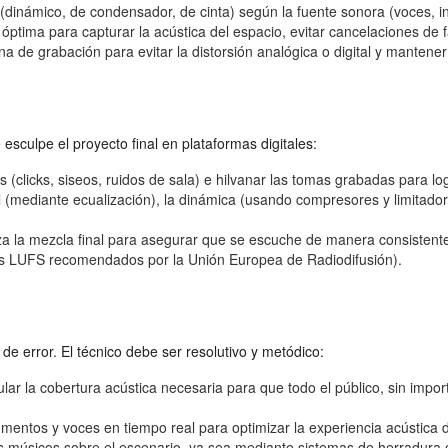
dinámico, de condensador, de cinta) según la fuente sonora (voces, in
ptima para capturar la acústica del espacio, evitar cancelaciones de fa
a de grabación para evitar la distorsión analógica o digital y mantener
 esculpe el proyecto final en plataformas digitales:
s (clicks, siseos, ruidos de sala) e hilvanar las tomas grabadas para log
l (mediante ecualización), la dinámica (usando compresores y limitador
za la mezcla final para asegurar que se escuche de manera consistent
es LUFS recomendados por la Unión Europea de Radiodifusión).
e error. El técnico debe ser resolutivo y metódico:
lar la cobertura acústica necesaria para que todo el público, sin impor
mentos y voces en tiempo real para optimizar la experiencia acústica d
 músicos sobre el escenario, ya sea mediante sistemas de herradura cl