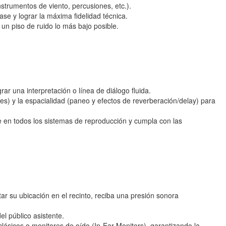
strumentos de viento, percusiones, etc.).
se y lograr la máxima fidelidad técnica.
 un piso de ruido lo más bajo posible.
rar una interpretación o línea de diálogo fluida.
es) y la espacialidad (paneo y efectos de reverberación/delay) para
e en todos los sistemas de reproducción y cumpla con las
tar su ubicación en el recinto, reciba una presión sonora
el público asistente.
ásicos o monitores de oído (In-Ear Monitors), garantizando la