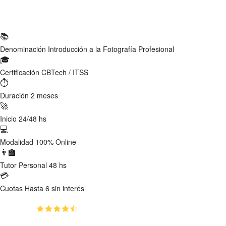
Ficha Técnica
📚
Denominación
Introducción a la Fotografía Profesional
🎓
Certificación
CBTech / ITSS
⏱
Duración
2 meses
🚀
Inicio
24/48 hs
💻
Modalidad
100% Online
👨‍🏫
Tutor
Personal 48 hs
💳
Cuotas
Hasta 6 sin interés
(4.8)
👥
1160
estudiantes inscriptos