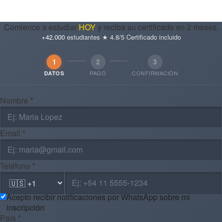
Comience a estudiar
HOY
y reciba su certificado en 2 meses.
+42.000
estudiantes
·
★ 4.8/5
·
Certificado incluido
1
2
3
PAGO
CONFIRMACIÓN
DATOS
Nombre *
Email *
Teléfono *
Acepto recibir notificaciones por WhatsApp sobre mi
inscripción
País *