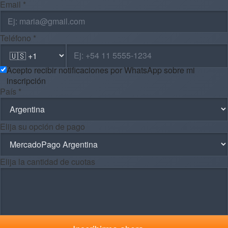
Email *
Teléfono *
Acepto recibir notificaciones por WhatsApp sobre mi
inscripción
País *
Elija su opción de pago
Elija la cantidad de cuotas