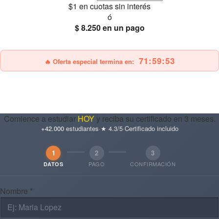
$1
en cuotas sin interés
ó
$ 8.250
en un pago
25% OFF
Envío gratis
71:59:52
🔥 Oferta especial termina en:
Comience a estudiar
HOY
y reciba su certificado en 3 meses.
+42.000
estudiantes
·
★ 4.3/5
·
Certificado incluido
1
2
3
PAGO
CONFIRMACIÓN
DATOS
Nombre *