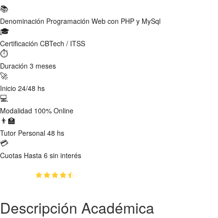
📚
Denominación
Programación Web con PHP y MySql
🎓
Certificación
CBTech / ITSS
⏱
Duración
3 meses
🚀
Inicio
24/48 hs
💻
Modalidad
100% Online
👨‍🏫
Tutor
Personal 48 hs
💳
Cuotas
Hasta 6 sin interés
(4.3)
👥
2930
estudiantes inscriptos
Descripción Académica