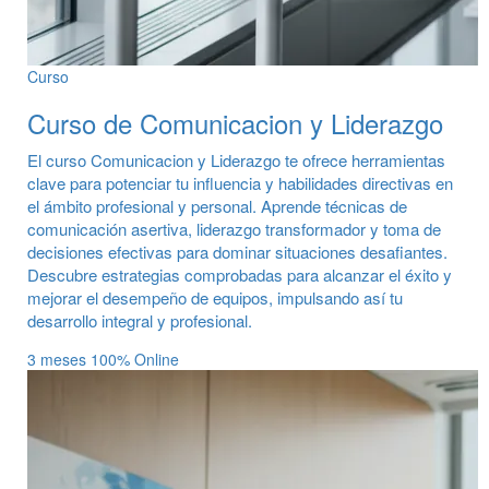
Curso
Curso de Comunicacion y Liderazgo
El curso Comunicacion y Liderazgo te ofrece herramientas
clave para potenciar tu influencia y habilidades directivas en
el ámbito profesional y personal. Aprende técnicas de
comunicación asertiva, liderazgo transformador y toma de
decisiones efectivas para dominar situaciones desafiantes.
Descubre estrategias comprobadas para alcanzar el éxito y
mejorar el desempeño de equipos, impulsando así tu
desarrollo integral y profesional.
3 meses
100% Online