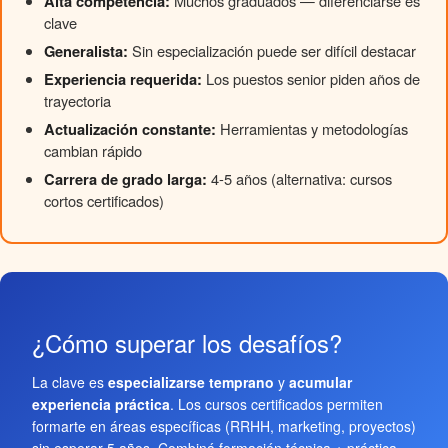
Alta competencia:
Muchos graduados — diferenciarse es
clave
Generalista:
Sin especialización puede ser difícil destacar
Experiencia requerida:
Los puestos senior piden años de
trayectoria
Actualización constante:
Herramientas y metodologías
cambian rápido
Carrera de grado larga:
4-5 años (alternativa: cursos
cortos certificados)
¿Cómo superar los desafíos?
La clave es
especializarse temprano
y
acumular
experiencia práctica
. Los cursos certificados permiten
formarte en áreas específicas (RRHH, marketing, proyectos)