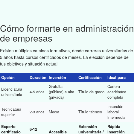
Cómo formarte en administración
de empresas
Existen múltiples caminos formativos, desde carreras universitarias de
5 años hasta cursos certificados de meses. La elección depende de
tus objetivos y situación actual:
Opción
Duración
Inversión
Certificación
Ideal para
Gratuita
Carrera
Licenciatura
4-5 años
(pública) a alta
Título de grado
académica
universitaria
(privada)
completa
Inserción
Tecnicatura
2-3 años
Media
Título técnico
laboral
superior
intermedia
Experto
Extensión
Rápida
6-12
certificado
Accesible
universitaria /
inserción