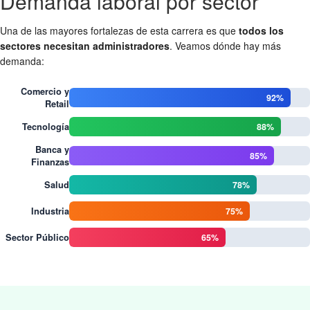
Demanda laboral por sector
Una de las mayores fortalezas de esta carrera es que
todos los
sectores necesitan administradores
. Veamos dónde hay más
demanda:
Comercio y
92%
Retail
88%
Tecnología
Banca y
85%
Finanzas
78%
Salud
75%
Industria
65%
Sector Público