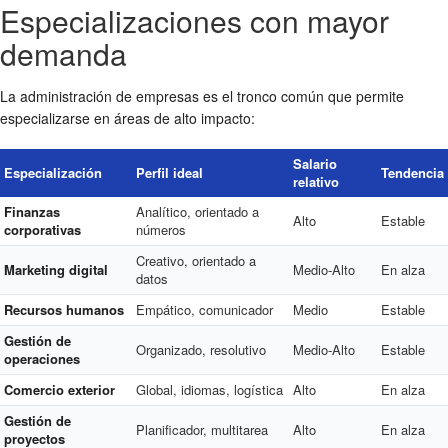
Especializaciones con mayor
demanda
La administración de empresas es el tronco común que permite
especializarse en áreas de alto impacto:
Salario
Especialización
Perfil ideal
Tendencia
relativo
Finanzas
Analítico, orientado a
Alto
Estable
corporativas
números
Creativo, orientado a
Marketing digital
Medio-Alto
En alza
datos
Recursos humanos
Empático, comunicador
Medio
Estable
Gestión de
Organizado, resolutivo
Medio-Alto
Estable
operaciones
Comercio exterior
Global, idiomas, logística
Alto
En alza
Gestión de
Planificador, multitarea
Alto
En alza
proyectos