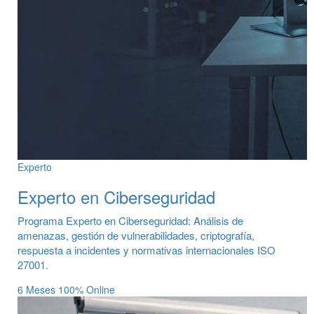
Experto
Experto en Ciberseguridad
Programa Experto en Ciberseguridad: Análisis de
amenazas, gestión de vulnerabilidades, criptografía,
respuesta a incidentes y normativas internacionales ISO
27001.
6 Meses
100% Online