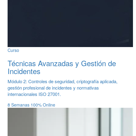
Curso
Técnicas Avanzadas y Gestión de
Incidentes
Módulo 2: Controles de seguridad, criptografía aplicada,
gestión profesional de incidentes y normativas
internacionales ISO 27001.
8 Semanas
100% Online