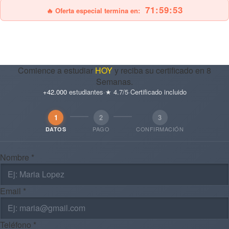
71:59:51
🔥 Oferta especial termina en:
Comience a estudiar
HOY
y reciba su certificado en 8
Semanas.
+42.000
estudiantes
·
★ 4.7/5
·
Certificado incluido
1
2
3
PAGO
CONFIRMACIÓN
DATOS
Nombre *
Email *
Teléfono *