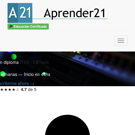
Curso Fundamentos de
Ciberseguridad Online |
Educación Certificada
Análisis de Amenazas y
Menu
Vulnerabilidades
n diploma
ITSS / CBTech
Semanas — Inicio en 48hs
scribirme ahora →
★★★★☆
4.7
de 5