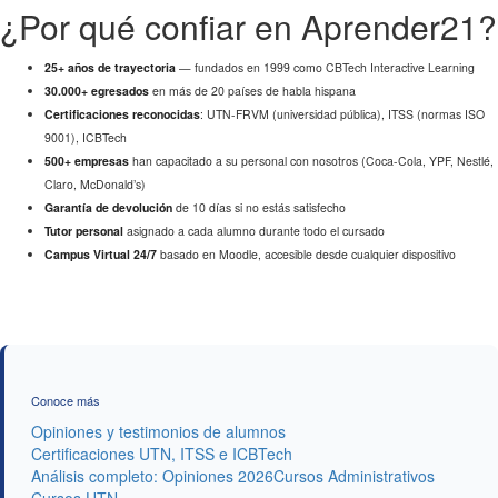
¿Por qué confiar en Aprender21?
25+ años de trayectoria
— fundados en 1999 como CBTech Interactive Learning
30.000+ egresados
en más de 20 países de habla hispana
Certificaciones reconocidas
: UTN-FRVM (universidad pública), ITSS (normas ISO
9001), ICBTech
500+ empresas
han capacitado a su personal con nosotros (Coca-Cola, YPF, Nestlé,
Claro, McDonald’s)
Garantía de devolución
de 10 días si no estás satisfecho
Tutor personal
asignado a cada alumno durante todo el cursado
Campus Virtual 24/7
basado en Moodle, accesible desde cualquier dispositivo
Conoce más
Opiniones y testimonios de alumnos
Certificaciones UTN, ITSS e ICBTech
Análisis completo: Opiniones 2026
Cursos Administrativos
Cursos UTN