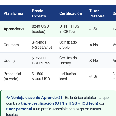
Precio
Tutor
Plataforma
Certificación
D
Experto
Personal
$249 USD
UTN + ITSS
✅ Sí
1
Aprender21
(cuotas)
+ ICBTech
$49/mes
Certificado
Coursera
❌ No
Va
(~$588/año)
propio
$12-200
Certificado
Udemy
❌ No
A
USD/curso
Udemy
Presencial
$1.500-
Institución
6
✅ Sí
(privado)
5.000 USD
local
m
💡 Ventaja clave de Aprender21:
Es la única plataforma que
combina
triple certificación (UTN + ITSS + ICBTech)
con
tutor personal
a un precio accesible con pago en cuotas
locales.