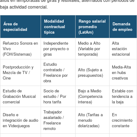
altos en temporadas de giras y festivales, alternados con periodos de
baja actividad comercial.
Modalidad
Rango salarial
Área de
Demanda
contractual
promedio
especialidad
de empleo
típica
(LatAm)
Refuerzo Sonora en
Independiente
Medio a Alto
Alta
Vivo
por proyecto o
(Variable por
estación
(FOH/Sistemas)
giras
temporada)
estacional
Estudio
Postproducción y
Media-Alta
contratado /
Alto (Sujeto a
Mezcla de TV /
en hubs
Freelance por
presupuestos)
Cine
creativos
obra
Estudio de
Socio de
Bajo a Medio
Estable con
Grabación Musical
estudio / Por
(Competencia
tendencia a
comercial
hora tarifa
intensa)
la baja
Trabajador
Diseño e
Alto (Tarifas a
En
asalariado /
integración de audio
menudo
crecimiento
Freelance
en Videojuegos
dolarizadas)
constante
remoto