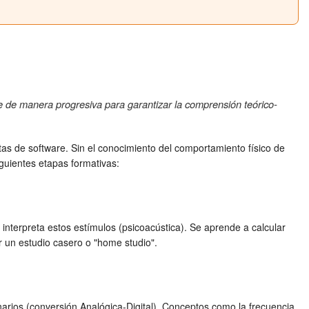
se de manera progresiva para garantizar la comprensión teórico-
tas de software. Sin el conocimiento del comportamiento físico de
siguientes etapas formativas:
nterpreta estos estímulos (psicoacústica). Se aprende a calcular
r un estudio casero o "home studio".
arios (conversión Analógica-Digital). Conceptos como la frecuencia