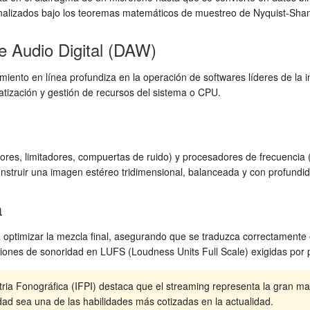
n analizados bajo los teoremas matemáticos de muestreo de Nyquist-Sha
e Audio Digital (DAW)
iento en línea profundiza en la operación de softwares líderes de la i
atización y gestión de recursos del sistema o CPU.
s, limitadores, compuertas de ruido) y procesadores de frecuencia (e
nstruir una imagen estéreo tridimensional, balanceada y con profundi
a
a optimizar la mezcla final, asegurando que se traduzca correctamente
iones de sonoridad en LUFS (Loudness Units Full Scale) exigidas por pl
tria Fonográfica (IFPI) destaca que el streaming representa la gran m
dad sea una de las habilidades más cotizadas en la actualidad.