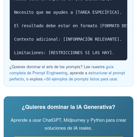
Necesito que me ayudes a [TAREA ESPECÍFICA].

El resultado debe estar en formato [FORMATO DESEADO
Contexto adicional: [INFORMACIÓN RELEVANTE].

Limitaciones: [RESTRICCIONES SI LAS HAY].
¿Quieres dominar el arte de los prompts? Lee nuestra
guía
completa de Prompt Engineering
, aprende a
estructurar el prompt
perfecto
, o explora
+50 ejemplos de prompts listos para usar
.
¿Quieres dominar la IA Generativa?
Aprende a usar ChatGPT, Midjourney y Python para crear
soluciones de IA reales.