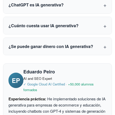
Bing Image Creator
para imágenes. Aprende a
funciones avanzadas por una suscripción mensual
¿ChatGPT es IA generativa?
escribir buenos
prompts
. Luego, si quieres
(~$20 USD).
Sí,
ChatGPT
es el ejemplo más conocido de IA
profundizar, toma un curso estructurado sobre
generativa de texto. Utiliza el modelo GPT-4o de
fundamentos de IA y Python.
¿Cuánto cuesta usar IA generativa?
OpenAI
, un
LLM
entrenado para generar respuestas
Muchas herramientas tienen versión gratuita
conversacionales, escribir código, traducir idiomas y
(ChatGPT Free, Bing Image Creator, Copilot). Las
crear contenido original.
¿Se puede ganar dinero con IA generativa?
versiones premium cuestan entre
$10-30 USD/mes
.
Sí. Las formas más comunes incluyen:
freelance de
Para empresas usando APIs, GPT-4o cuesta
contenido
asistido por IA,
venta de prompts
en
aproximadamente
$5 por millón de tokens de
Eduardo Peiro
marketplaces como PromptBase,
desarrollo de
entrada
y
$15 por millón de salida
.
EP
AI and SEO Expert
aplicaciones
con APIs de OpenAI o Anthropic,
✓ Google Cloud AI Certified
·
+50,000 alumnos
servicios de consultoría
en implementación de
formados
GenAI para empresas, y
creación de cursos
sobre
Experiencia práctica:
He implementado soluciones de IA
herramientas de IA.
generativa para empresas de ecommerce y educación,
incluyendo chatbots con GPT-4 y sistemas de generación