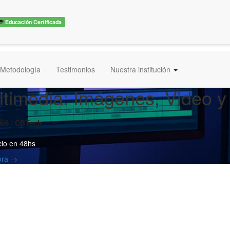
Educación Certificada
Metodología
Testimonios
Nuestra institución
ltimedia: Imágenes, Video y
TSS / CBTech
cio en 48hs
hora →