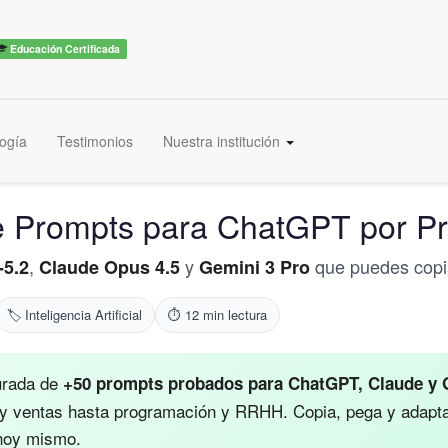
iero ser experto →
×
Educación Certificada
ogía
Testimonios
Nuestra institución
 Prompts para ChatGPT por Pr
,
y
que puedes copia
-5.2
Claude Opus 4.5
Gemini 3 Pro
🏷️ Inteligencia Artificial
⏱️ 12 min lectura
urada de
+50 prompts probados para ChatGPT, Claude y 
y ventas hasta programación y RRHH. Copia, pega y adapta 
 hoy mismo.