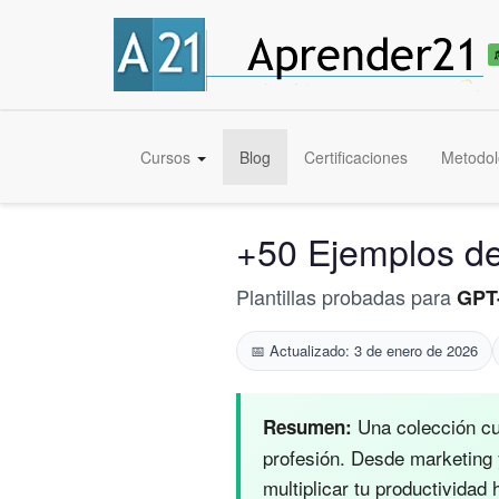
🎓
Convertite en
Experto IA + Prompt Engineering
— Curso UTN
Qu
Cursos
Blog
Certificaciones
Metodol
+50 Ejemplos de
Plantillas probadas para
GPT
📅 Actualizado: 3 de enero de 2026
Una colección c
Resumen:
profesión. Desde marketing 
multiplicar tu productividad