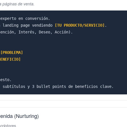
a páginas de venta.
experto en conversión.

a landing page vendiendo 
[TU PRODUCTO/SERVICIO]
.

ención, Interés, Deseo, Acción).

 
[PROBLEMA]
BENEFICIO]
esto.

, subtítulos y 3 bullet points de beneficios clave.
enida (Nurturing)
criptores.