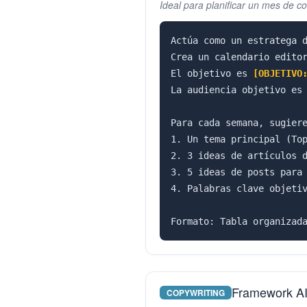
Ideal para planificar un mes de c
Actúa como un estratega d
Crea un calendario edito
El objetivo es 
[OBJETIVO
La audiencia objetivo es
Para cada semana, sugiere
1. Un tema principal (Top
2. 3 ideas de artículos d
3. 5 ideas de posts para 
4. Palabras clave objetiv
Formato: Tabla organizad
Framework AI
COPYWRITING