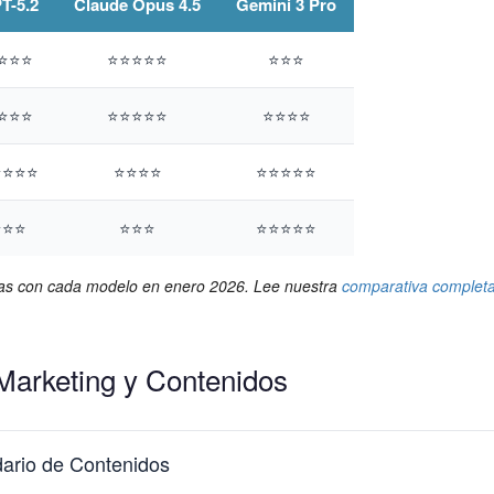
T-5.2
Claude Opus 4.5
Gemini 3 Pro
⭐⭐⭐
⭐⭐⭐⭐⭐
⭐⭐⭐
⭐⭐⭐
⭐⭐⭐⭐⭐
⭐⭐⭐⭐
⭐⭐⭐⭐
⭐⭐⭐⭐
⭐⭐⭐⭐⭐
⭐⭐⭐
⭐⭐⭐
⭐⭐⭐⭐⭐
nas con cada modelo en enero 2026. Lee nuestra
comparativa complet
Marketing y Contenidos
ario de Contenidos