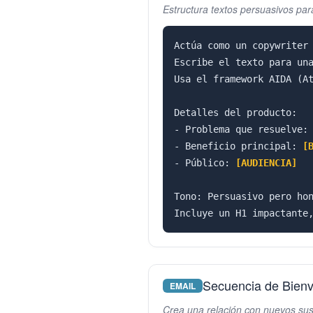
Estructura textos persuasivos par
Actúa como un copywriter 
Escribe el texto para un
Usa el framework AIDA (At
Detalles del producto:

- Problema que resuelve:
- Beneficio principal: 
[
- Público: 
[AUDIENCIA]
Tono: Persuasivo pero hon
Incluye un H1 impactante
Secuencia de Bienv
EMAIL
Crea una relación con nuevos sus