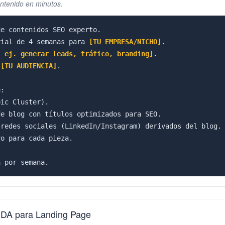
ontenido en minutos.
e contenidos SEO experto.

rial de 4 semanas para 
[TU EMPRESA/NICHO]
.

: ej. generar leads, tráfico, branding]
.

 
[TU AUDIENCIA]
.

:

ic Cluster).

e blog con títulos optimizados para SEO.

redes sociales (LinkedIn/Instagram) derivados del blog.

o para cada pieza.

a por semana.
DA para Landing Page