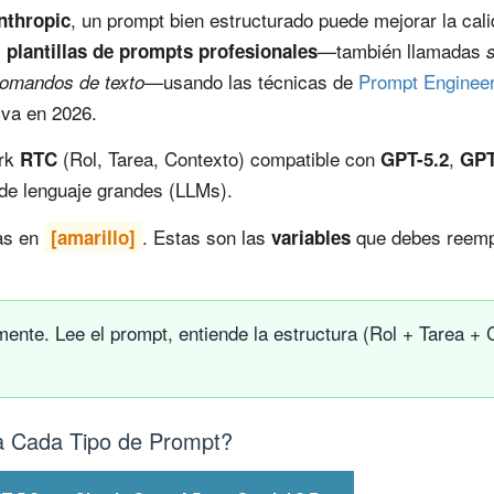
, un prompt bien estructurado puede mejorar la cal
nthropic
s
—también llamadas
plantillas de prompts profesionales
—usando las técnicas de
Prompt Engineer
omandos de texto
tiva en 2026.
ork
(Rol, Tarea, Contexto) compatible con
,
RTC
GPT-5.2
GPT
de lenguaje grandes (LLMs).
das en
. Estas son las
que debes reempl
[amarillo]
variables
nte. Lee el prompt, entiende la estructura (Rol + Tarea + C
a Cada Tipo de Prompt?