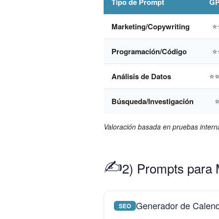
Tipo de Prompt
GP
Marketing/Copywriting
⭐
Programación/Código
⭐
Análisis de Datos
⭐
Búsqueda/Investigación
Valoración basada en pruebas inter
✍️
2) Prompts para 
Generador de Calend
SEO