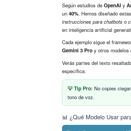
Según estudios de
y
OpenAI
A
un
. Hemos diseñado esta
40%
o
instrucciones para chatbots
c
en inteligencia artificial genera
Cada ejemplo sigue el framew
y otros modelos 
Gemini 3 Pro
Verás partes del texto resalta
específica.
No copies ciegame
💡 Tip Pro:
tono de voz.
📊 ¿Qué Modelo Usar par