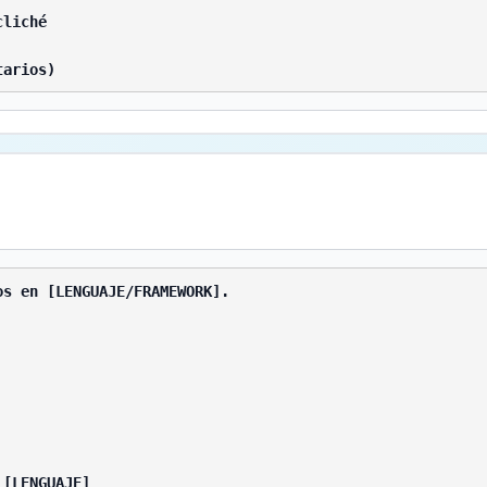
liché

tarios)
s en [LENGUAJE/FRAMEWORK].

[LENGUAJE]
