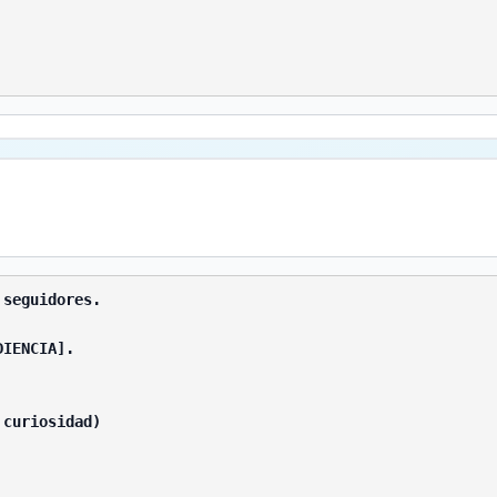
seguidores.

IENCIA].

curiosidad)
