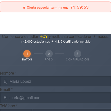
71:59:51
🔥 Oferta especial termina en:
Comience a estudiar
HOY
y reciba su certificado en 3 meses.
+42.000
estudiantes
·
★ 4.8/5
·
Certificado incluido
1
2
3
PAGO
CONFIRMACIÓN
DATOS
Nombre *
Email *
Teléfono *