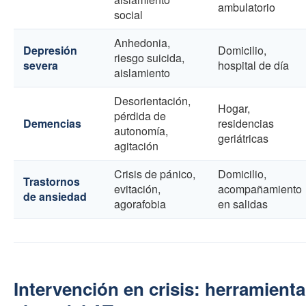
ambulatorio
social
Anhedonia,
Depresión
Domicilio,
riesgo suicida,
severa
hospital de día
aislamiento
Desorientación,
Hogar,
pérdida de
Demencias
residencias
autonomía,
geriátricas
agitación
Crisis de pánico,
Domicilio,
Trastornos
evitación,
acompañamiento
de ansiedad
agorafobia
en salidas
Intervención en crisis: herramienta