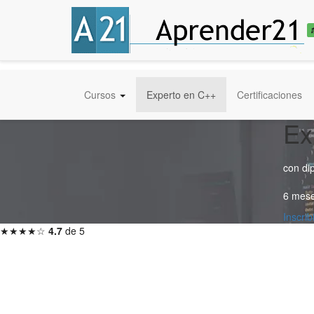
Cursos
Experto en C++
Certificaciones
Ex
con di
6 mese
Inscri
★★★★☆
4.7
de 5