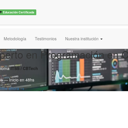
Educación Certificada
Metodología
Testimonios
Nuestra institución
perto en Programación en 
ploma
ITSS / CBTech
s — Inicio en 48hs
birme ahora →