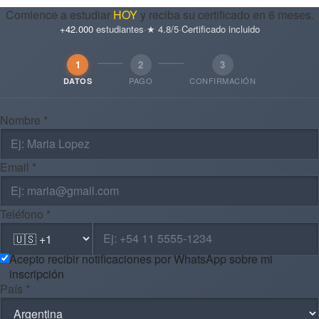
Comience a estudiar
HOY
y reciba su certificado en 6 meses.
+42.000
estudiantes
·
★ 4.8/5
·
Certificado incluido
1
2
3
PAGO
CONFIRMACIÓN
DATOS
Nombre *
Email *
Teléfono *
Acepto recibir notificaciones por WhatsApp sobre mi
inscripción
País *