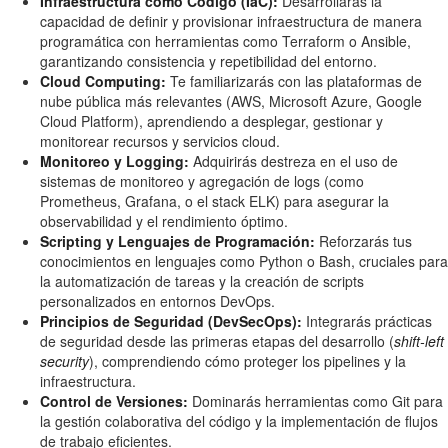
Infraestructura como Código (IaC):
Desarrollarás la
capacidad de definir y provisionar infraestructura de manera
programática con herramientas como Terraform o Ansible,
garantizando consistencia y repetibilidad del entorno.
Cloud Computing:
Te familiarizarás con las plataformas de
nube pública más relevantes (AWS, Microsoft Azure, Google
Cloud Platform), aprendiendo a desplegar, gestionar y
monitorear recursos y servicios cloud.
Monitoreo y Logging:
Adquirirás destreza en el uso de
sistemas de monitoreo y agregación de logs (como
Prometheus, Grafana, o el stack ELK) para asegurar la
observabilidad y el rendimiento óptimo.
Scripting y Lenguajes de Programación:
Reforzarás tus
conocimientos en lenguajes como Python o Bash, cruciales para
la automatización de tareas y la creación de scripts
personalizados en entornos DevOps.
Principios de Seguridad (DevSecOps):
Integrarás prácticas
de seguridad desde las primeras etapas del desarrollo (
shift-left
security
), comprendiendo cómo proteger los pipelines y la
infraestructura.
Control de Versiones:
Dominarás herramientas como Git para
la gestión colaborativa del código y la implementación de flujos
de trabajo eficientes.