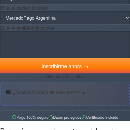
Elija su opción de pago
Elija la cantidad de cuotas
Inscribirme ahora →
Solo toma 2 minutos
🎟️
¿Tenés un cupón de descuento?
▼
Pago 100% seguro
Datos protegidos
Certificado incluido