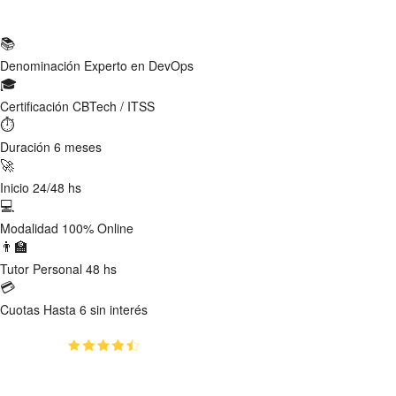
Ficha Técnica
📚
Denominación
Experto en DevOps
🎓
Certificación
CBTech / ITSS
⏱
Duración
6 meses
🚀
Inicio
24/48 hs
💻
Modalidad
100% Online
👨‍🏫
Tutor
Personal 48 hs
💳
Cuotas
Hasta 6 sin interés
(4.8)
👥
104
estudiantes inscriptos