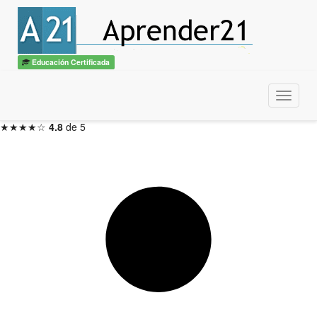
Experto en DevOps
con diploma
ITSS / CBTech
Educación Certificada
6 meses — Inicio en 48hs
Menu
Inscribirme ahora →
★★★★☆
4.8
de 5