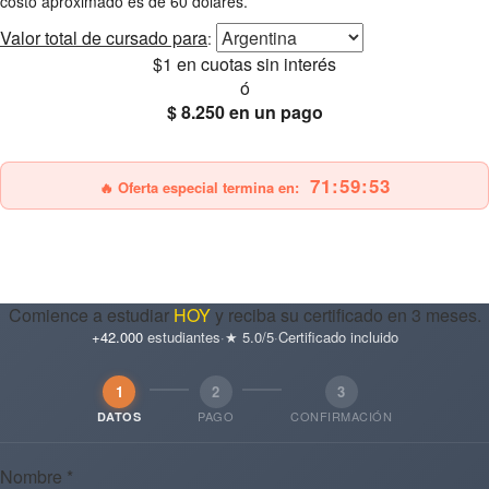
costo aproximado es de 60 dólares.
Valor total
de cursado para
:
$1
en cuotas sin interés
ó
$ 8.250
en un pago
25% OFF
Envío gratis
71:59:52
🔥 Oferta especial termina en:
Comience a estudiar
HOY
y reciba su certificado en 3 meses.
+42.000
estudiantes
·
★ 5.0/5
·
Certificado incluido
1
2
3
PAGO
CONFIRMACIÓN
DATOS
Nombre *