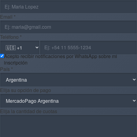
Email *
Teléfono *
Acepto recibir notificaciones por WhatsApp sobre mi
inscripción
País *
Elija su opción de pago
Elija la cantidad de cuotas