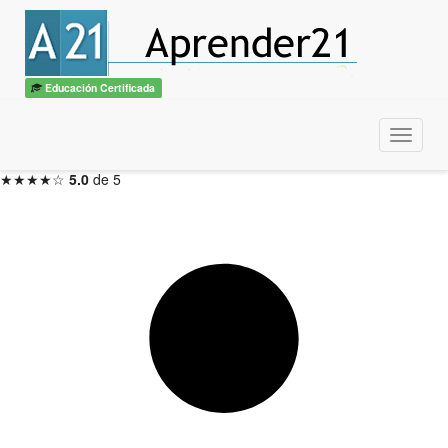
Macros para Office - VBA
con diploma
ITSS / CBTech
Educación Certificada
3 meses — Inicio en 48hs
Menu
Inscribirme ahora →
★★★★☆
5.0
de 5