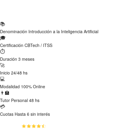
Ficha Técnica
📚
Denominación
Introducción a la Inteligencia Artificial
🎓
Certificación
CBTech / ITSS
⏱
Duración
3 meses
🚀
Inicio
24/48 hs
💻
Modalidad
100% Online
👨‍🏫
Tutor
Personal 48 hs
💳
Cuotas
Hasta 6 sin interés
(4.85)
👥
541
estudiantes inscriptos