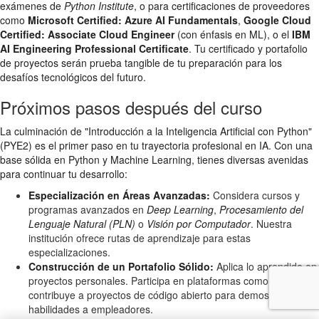
exámenes de
Python Institute
, o para certificaciones de proveedores
como
Microsoft Certified: Azure AI Fundamentals
,
Google Cloud
Certified: Associate Cloud Engineer
(con énfasis en ML), o el
IBM
AI Engineering Professional Certificate
. Tu certificado y portafolio
de proyectos serán prueba tangible de tu preparación para los
desafíos tecnológicos del futuro.
Próximos pasos después del curso
La culminación de "Introducción a la Inteligencia Artificial con Python"
(PYE2) es el primer paso en tu trayectoria profesional en IA. Con una
base sólida en Python y Machine Learning, tienes diversas avenidas
para continuar tu desarrollo:
Especialización en Áreas Avanzadas:
Considera cursos y
programas avanzados en
Deep Learning
,
Procesamiento del
Lenguaje Natural (PLN)
o
Visión por Computador
. Nuestra
institución ofrece rutas de aprendizaje para estas
especializaciones.
Construcción de un Portafolio Sólido:
Aplica lo aprendido en
proyectos personales. Participa en plataformas como Kaggle o
contribuye a proyectos de código abierto para demostrar tus
habilidades a empleadores.