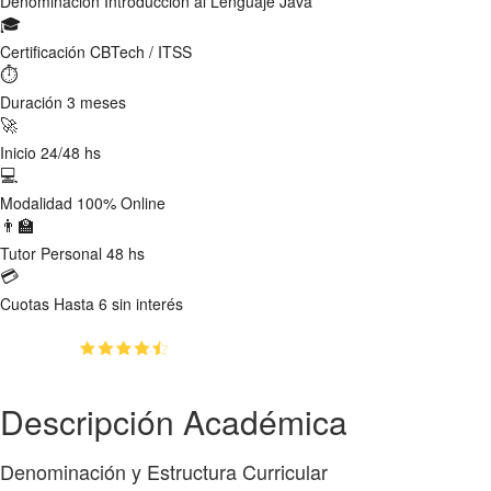
Denominación
Introducción al Lenguaje Java
🎓
Certificación
CBTech / ITSS
⏱
Duración
3 meses
🚀
Inicio
24/48 hs
💻
Modalidad
100% Online
👨‍🏫
Tutor
Personal 48 hs
💳
Cuotas
Hasta 6 sin interés
(4.8)
👥
1230
estudiantes inscriptos
Descripción Académica
Denominación y Estructura Curricular