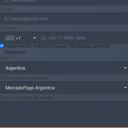
Email *
Teléfono *
Acepto recibir notificaciones por WhatsApp sobre mi
inscripción
País *
Elija su opción de pago
Elija la cantidad de cuotas