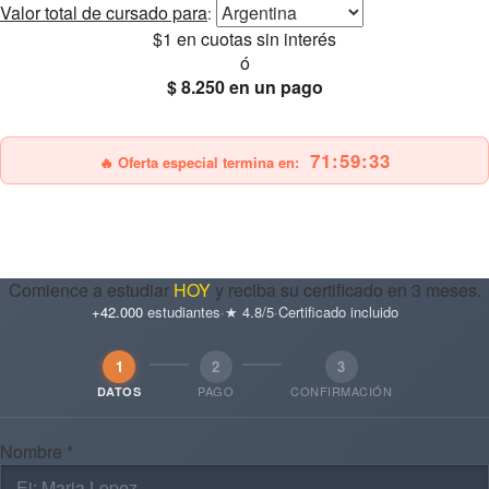
Valor total
de cursado para
:
$1
en cuotas sin interés
ó
$ 8.250
en un pago
25% OFF
Envío gratis
71:59:33
🔥 Oferta especial termina en:
Comience a estudiar
HOY
y reciba su certificado en 3 meses.
+42.000
estudiantes
·
★ 4.8/5
·
Certificado incluido
1
2
3
PAGO
CONFIRMACIÓN
DATOS
Nombre *