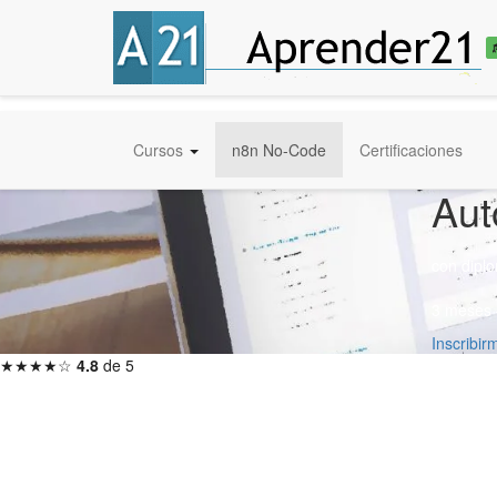
Cursos
n8n No-Code
Certificaciones
Aut
con dipl
3 meses 
Inscribi
★★★★☆
4.8
de 5