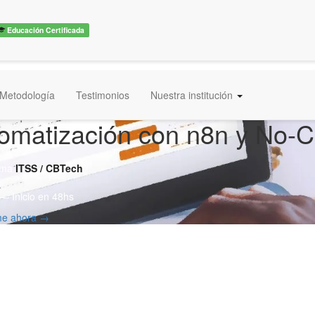
Educación Certificada
Metodología
Testimonios
Nuestra institución
omatización con n8n y No-
oma
ITSS / CBTech
— Inicio en 48hs
rme ahora →