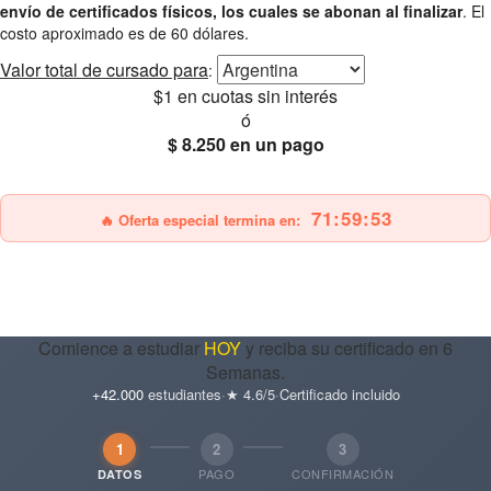
envío de certificados físicos, los cuales se abonan al finalizar
. El
costo aproximado es de 60 dólares.
Valor total
de cursado para
:
$1
en cuotas sin interés
ó
$ 8.250
en un pago
25% OFF
Envío gratis
71:59:52
🔥 Oferta especial termina en:
Comience a estudiar
HOY
y reciba su certificado en 6
Semanas.
+42.000
estudiantes
·
★ 4.6/5
·
Certificado incluido
1
2
3
PAGO
CONFIRMACIÓN
DATOS