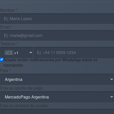
Nombre *
Email *
Teléfono *
Acepto recibir notificaciones por WhatsApp sobre mi
inscripción
País *
Elija su opción de pago
Elija la cantidad de cuotas