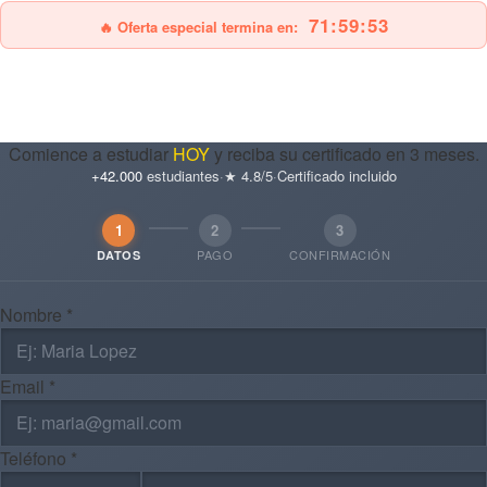
71:59:51
🔥 Oferta especial termina en:
Comience a estudiar
HOY
y reciba su certificado en 3 meses.
+42.000
estudiantes
·
★ 4.8/5
·
Certificado incluido
1
2
3
PAGO
CONFIRMACIÓN
DATOS
Nombre *
Email *
Teléfono *