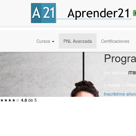
Cursos
PNL Avanzada
Certificaciones
Progra
con diploma
ITS
3 meses — Inici
Inscribirme aho
★★★★☆
4.8
de 5