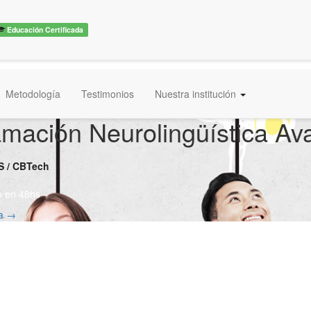
Educación Certificada
Metodología
Testimonios
Nuestra institución
mación Neurolingüística A
S / CBTech
o en 48hs
ra →