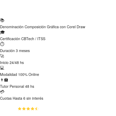
Ficha Técnica
📚
Denominación
Composición Gráfica con Corel Draw
🎓
Certificación
CBTech / ITSS
⏱
Duración
3 meses
🚀
Inicio
24/48 hs
💻
Modalidad
100% Online
👨‍🏫
Tutor
Personal 48 hs
💳
Cuotas
Hasta 6 sin interés
(4.67)
👥
2893
estudiantes inscriptos