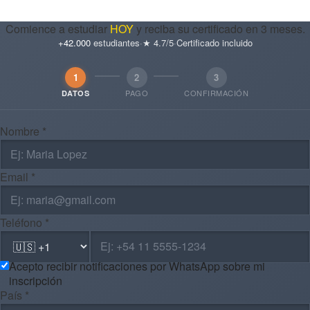
Comience a estudiar
HOY
y reciba su certificado en 3 meses.
+42.000
estudiantes
·
★ 4.7/5
·
Certificado incluido
1
2
3
PAGO
CONFIRMACIÓN
DATOS
Nombre *
Email *
Teléfono *
Acepto recibir notificaciones por WhatsApp sobre mi
inscripción
País *