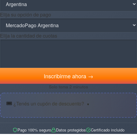
Elija su opción de pago
Elija la cantidad de cuotas
Inscribirme ahora →
Solo toma 2 minutos
🎟️
¿Tenés un cupón de descuento?
▼
Pago 100% seguro
Datos protegidos
Certificado incluido