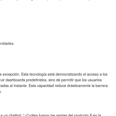
unidades.
una excepción. Esta tecnología está democratizando el acceso a los
ir dashboards predefinidos, sino de permitir que los usuarios
adas al instante. Esta capacidad reduce drásticamente la barrera
a.
a un chatbot: "¿Cuáles fueron las ventas del producto X en la