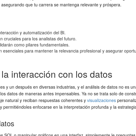
, asegurando que tu carrera se mantenga relevante y próspera.
nteracción y automatización del BI.
 cruciales para los analistas del futuro.
olidarán como pilares fundamentales.
son esenciales para mantener la relevancia profesional y asegurar oport
la interacción con los datos
antes y un después en diversas industrias, y el análisis de datos no es 
os datos de maneras antes impensables. Ya no se trata solo de constru
je natural y reciban respuestas coherentes y
visualizaciones
personaliz
s y permitiéndoles enfocarse en la interpretación profunda y la estrategi
datos
s SQL o manipular gráficos en una interfaz, simplemente le preguntas 