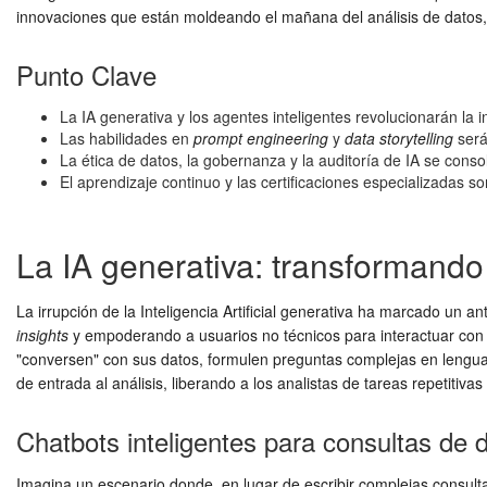
innovaciones que están moldeando el mañana del análisis de datos
Punto Clave
La IA generativa y los agentes inteligentes revolucionarán la i
Las habilidades en
prompt engineering
y
data storytelling
serán
La ética de datos, la gobernanza y la auditoría de IA se cons
El aprendizaje continuo y las certificaciones especializadas 
La IA generativa: transformando 
La irrupción de la Inteligencia Artificial generativa ha marcado un 
insights
y empoderando a usuarios no técnicos para interactuar con l
"conversen" con sus datos, formulen preguntas complejas en lengua
de entrada al análisis, liberando a los analistas de tareas repetitiva
Chatbots inteligentes para consultas de 
Imagina un escenario donde, en lugar de escribir complejas consulta