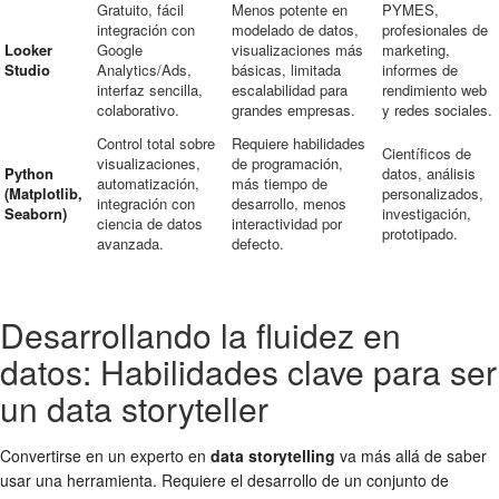
Gratuito, fácil
Menos potente en
PYMES,
integración con
modelado de datos,
profesionales de
Looker
Google
visualizaciones más
marketing,
Studio
Analytics/Ads,
básicas, limitada
informes de
interfaz sencilla,
escalabilidad para
rendimiento web
colaborativo.
grandes empresas.
y redes sociales.
Control total sobre
Requiere habilidades
Científicos de
visualizaciones,
de programación,
Python
datos, análisis
automatización,
más tiempo de
(Matplotlib,
personalizados,
integración con
desarrollo, menos
Seaborn)
investigación,
ciencia de datos
interactividad por
prototipado.
avanzada.
defecto.
Desarrollando la fluidez en
datos: Habilidades clave para ser
un data storyteller
Convertirse en un experto en
data storytelling
va más allá de saber
usar una herramienta. Requiere el desarrollo de un conjunto de