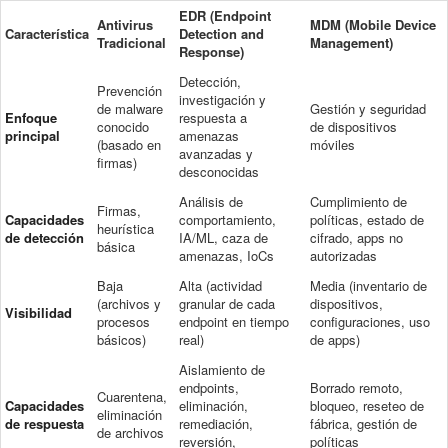
EDR (Endpoint
Antivirus
MDM (Mobile Device
Característica
Detection and
Tradicional
Management)
Response)
Detección,
Prevención
investigación y
de malware
Gestión y seguridad
Enfoque
respuesta a
conocido
de dispositivos
principal
amenazas
(basado en
móviles
avanzadas y
firmas)
desconocidas
Análisis de
Cumplimiento de
Firmas,
Capacidades
comportamiento,
políticas, estado de
heurística
de detección
IA/ML, caza de
cifrado, apps no
básica
amenazas, IoCs
autorizadas
Baja
Alta (actividad
Media (inventario de
(archivos y
granular de cada
dispositivos,
Visibilidad
procesos
endpoint en tiempo
configuraciones, uso
básicos)
real)
de apps)
Aislamiento de
endpoints,
Borrado remoto,
Cuarentena,
Capacidades
eliminación,
bloqueo, reseteo de
eliminación
de respuesta
remediación,
fábrica, gestión de
de archivos
reversión,
políticas