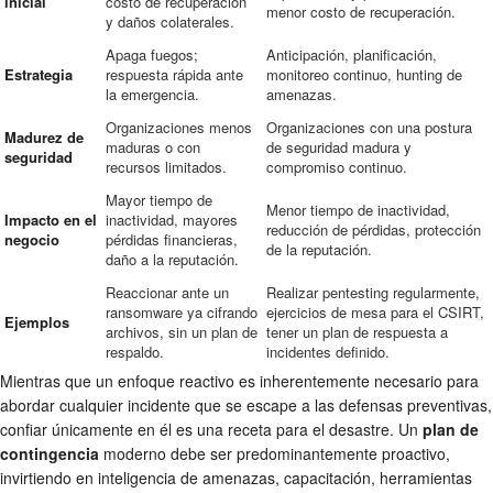
inicial
costo de recuperación
menor costo de recuperación.
y daños colaterales.
Apaga fuegos;
Anticipación, planificación,
Estrategia
respuesta rápida ante
monitoreo continuo, hunting de
la emergencia.
amenazas.
Organizaciones menos
Organizaciones con una postura
Madurez de
maduras o con
de seguridad madura y
seguridad
recursos limitados.
compromiso continuo.
Mayor tiempo de
Menor tiempo de inactividad,
Impacto en el
inactividad, mayores
reducción de pérdidas, protección
negocio
pérdidas financieras,
de la reputación.
daño a la reputación.
Reaccionar ante un
Realizar pentesting regularmente,
ransomware ya cifrando
ejercicios de mesa para el CSIRT,
Ejemplos
archivos, sin un plan de
tener un plan de respuesta a
respaldo.
incidentes definido.
Mientras que un enfoque reactivo es inherentemente necesario para
abordar cualquier incidente que se escape a las defensas preventivas,
confiar únicamente en él es una receta para el desastre. Un
plan de
contingencia
moderno debe ser predominantemente proactivo,
invirtiendo en inteligencia de amenazas, capacitación, herramientas