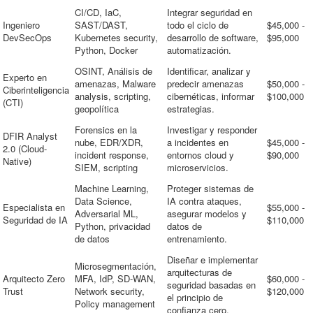
CI/CD, IaC,
Integrar seguridad en
Ingeniero
SAST/DAST,
todo el ciclo de
$45,000 -
DevSecOps
Kubernetes security,
desarrollo de software,
$95,000
Python, Docker
automatización.
OSINT, Análisis de
Identificar, analizar y
Experto en
amenazas, Malware
predecir amenazas
$50,000 -
Ciberinteligencia
analysis, scripting,
cibernéticas, informar
$100,000
(CTI)
geopolítica
estrategias.
Forensics en la
Investigar y responder
DFIR Analyst
nube, EDR/XDR,
a incidentes en
$45,000 -
2.0 (Cloud-
incident response,
entornos cloud y
$90,000
Native)
SIEM, scripting
microservicios.
Machine Learning,
Proteger sistemas de
Data Science,
IA contra ataques,
Especialista en
$55,000 -
Adversarial ML,
asegurar modelos y
Seguridad de IA
$110,000
Python, privacidad
datos de
de datos
entrenamiento.
Diseñar e implementar
Microsegmentación,
arquitecturas de
Arquitecto Zero
MFA, IdP, SD-WAN,
$60,000 -
seguridad basadas en
Trust
Network security,
$120,000
el principio de
Policy management
confianza cero.