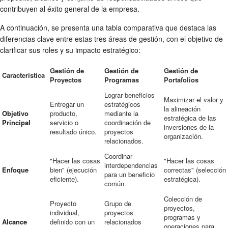
contribuyen al éxito general de la empresa.
A continuación, se presenta una tabla comparativa que destaca las
diferencias clave entre estas tres áreas de gestión, con el objetivo de
clarificar sus roles y su impacto estratégico:
Gestión de
Gestión de
Gestión de
Característica
Proyectos
Programas
Portafolios
Lograr beneficios
Maximizar el valor y
Entregar un
estratégicos
la alineación
Objetivo
producto,
mediante la
estratégica de las
Principal
servicio o
coordinación de
inversiones de la
resultado único.
proyectos
organización.
relacionados.
Coordinar
"Hacer las cosas
"Hacer las cosas
interdependencias
Enfoque
bien" (ejecución
correctas" (selección
para un beneficio
eficiente).
estratégica).
común.
Colección de
Proyecto
Grupo de
proyectos,
individual,
proyectos
programas y
Alcance
definido con un
relacionados
operaciones para