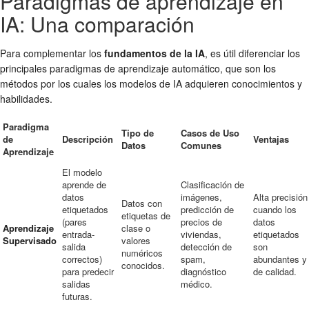
Paradigmas de aprendizaje en
IA: Una comparación
Para complementar los
fundamentos de la IA
, es útil diferenciar los
principales paradigmas de aprendizaje automático, que son los
métodos por los cuales los modelos de IA adquieren conocimientos y
habilidades.
Paradigma
Tipo de
Casos de Uso
de
Descripción
Ventajas
Datos
Comunes
Aprendizaje
El modelo
aprende de
Clasificación de
datos
imágenes,
Alta precisión
Datos con
etiquetados
predicción de
cuando los
etiquetas de
(pares
precios de
datos
Aprendizaje
clase o
entrada-
viviendas,
etiquetados
Supervisado
valores
salida
detección de
son
numéricos
correctos)
spam,
abundantes y
conocidos.
para predecir
diagnóstico
de calidad.
salidas
médico.
futuras.