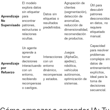
El modelo
Agrupación de
Útil para
explora datos
clientes
descubrir
sin etiquetar
(segmentación),
Datos sin
patrones
Aprendizaje
para
detección de
etiquetas o
desconocidos
No
encontrar
anomalías,
resultados
en datos, no
Supervisado
patrones,
reducción de
predefinidos.
requiere
estructuras o
dimensionalidad,
etiquetado
relaciones
recomendación
manual.
ocultas.
de productos.
Capacidad
Un agente
para resolver
aprende a
Juegos
problemas
tomar
Interacciones
(AlphaGo,
complejos sin
decisiones
con un
ajedrez),
Aprendizaje
datos de
interactuando
entorno
robótica,
por
entrenamient
con un
dinámico,
vehículos
Refuerzo
explícitos,
entorno,
recompensas
autónomos,
ideal para la
recibiendo
y estados.
optimización de
toma de
recompensas
sistemas.
decisiones
o castigos.
secuencial.
Cómo empezar a aprender IA: Tu