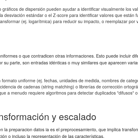
gráficos de dispersión pueden ayudar a identificar visualmente los val
), la desviación estándar o el Z-score para identificar valores que están
ansformar (ej. logarítmica) para reducir su impacto, o reemplazar por v
uniformes o que contradicen otras informaciones. Esto puede incluir di
 por su parte, son entradas idénticas o muy similares que aparecen vari
n formato uniforme (ej. fechas, unidades de medida, nombres de catego
ncidencia de cadenas (string matching) o librerías de corrección ortográ
o que a menudo requiere algoritmos para detectar duplicados "difusos" o 
nsformación y escalado
en la
preparacion datos ia
es el preprocesamiento, que implica transfo
ión o incluso la representación de las características.