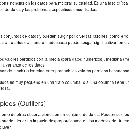
nconsistencias en los datos para mejorar su calidad. Es una fase crític
po de datos y los problemas específicos encontrados.
 conjuntos de datos y pueden surgir por diversas razones, como error
dos o tratarlos de manera inadecuada puede sesgar significativamente el
s valores perdidos con la media (para datos numéricos), mediana (men
la varianza de los datos.
tmos de machine learning para predecir los valores perdidos basándose 
didos es muy pequeño en una fila o columna, o si una columna tiene u
liosa.
picos (Outliers)
amente de otras observaciones en un conjunto de datos. Pueden ser res
os pueden tener un impacto desproporcionado en los modelos de IA, es
cluyen: