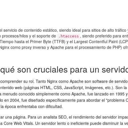
ervicio de contenido estático, siendo ideal para sitios de alto tráfico
n procesos/hilos y el soporte de
, siendo preferido para en
.htaccess
iempo hasta el Primer Byte (TTFB) y el Largest Contentful Paint (LCP),
(Nginx como proxy inverso y Apache para el procesamiento de PHP) o
qué son cruciales para un servid
l comprender su rol. Tanto Nginx como Apache son software de servidor
ontenido web (páginas HTML, CSS, JavaScript, imágenes, etc.). Son la
a menudo conocido simplemente como Apache, fue lanzado en 1995 y r
zado en 2004, fue diseñado específicamente para abordar el "problema C
a época enfrentaba con dificultad.
ar una página. Para un analista SEO, el rendimiento del servidor imp
s Core Web Vitals. Un servidor lento o ineficiente puede disminuir la v