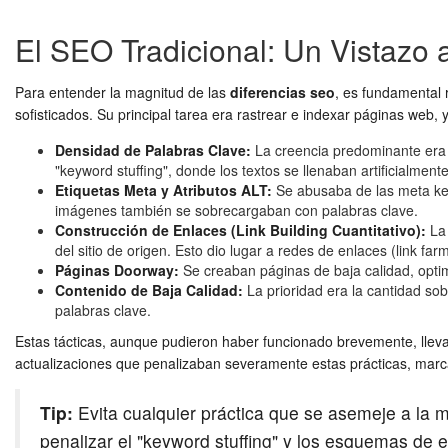
El SEO Tradicional: Un Vistazo 
Para entender la magnitud de las
diferencias seo
, es fundamental
sofisticados. Su principal tarea era rastrear e indexar páginas web, 
Densidad de Palabras Clave:
La creencia predominante era q
"keyword stuffing", donde los textos se llenaban artificialment
Etiquetas Meta y Atributos ALT:
Se abusaba de las meta keyw
imágenes también se sobrecargaban con palabras clave.
Construcción de Enlaces (Link Building Cuantitativo):
La 
del sitio de origen. Esto dio lugar a redes de enlaces (link f
Páginas Doorway:
Se creaban páginas de baja calidad, optimi
Contenido de Baja Calidad:
La prioridad era la cantidad so
palabras clave.
Estas tácticas, aunque pudieron haber funcionado brevemente, llev
actualizaciones que penalizaban severamente estas prácticas, marcan
Tip:
Evita cualquier práctica que se asemeje a la m
penalizar el "keyword stuffing" y los esquemas de en