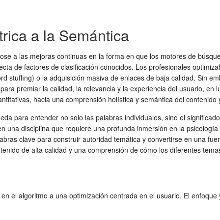
rica a la Semántica
se a las mejoras continuas en la forma en que los motores de búsqueda 
recta de factores de clasificación conocidos. Los profesionales optimi
ord stuffing) o la adquisición masiva de enlaces de baja calidad. Sin
ara premiar la calidad, la relevancia y la experiencia del usuario, en
itativas, hacia una comprensión holística y semántica del contenido y
da para entender no solo las palabras individuales, sino el significado 
 una disciplina que requiere una profunda inmersión en la psicología de
labras clave para construir autoridad temática y convertirse en una fue
contenido de alta calidad y una comprensión de cómo los diferentes tem
 el algoritmo a una optimización centrada en el usuario. El enfoque ya