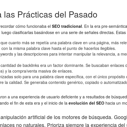
a las Prácticas del Pasado
 recordar cómo funcionaba el
SEO tradicional
. En la era pre-semánti
y luego clasificarlas basándose en una serie de señales directas. Estas 
ue cuanto más se repetía una palabra clave en una página, más releva
e con la misma palabra clave hasta el punto de hacerlos ilegibles.
ords y las descripciones para intentar manipular la relevancia, a menu
cantidad de backlinks era un factor dominante. Se buscaban enlaces de
arms) y la compra/venta masiva de enlaces.
zadas solo para una palabra clave específica, con el único propósito de 
bre la calidad. Se generaba contenido genérico, copiado o automatiza
aron a una experiencia de usuario deficiente y a resultados de búsqu
do el fin de esta era y el inicio de la
evolución del SEO
hacia un mod
anipulación artificial de los motores de búsqueda. Goog
laces no naturales. Prioriza siempre la experiencia del u