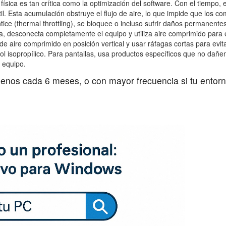
 física es tan crítica como la optimización del software. Con el tiempo
tátil. Esta acumulación obstruye el flujo de aire, lo que impide que los 
ice (thermal throttling), se bloquee o incluso sufrir daños permanente
da, desconecta completamente el equipo y utiliza aire comprimido para e
de aire comprimido en posición vertical y usar ráfagas cortas para evit
l isopropílico. Para pantallas, usa productos específicos que no dañen
 equipo.
menos cada 6 meses, o con mayor frecuencia si tu entor