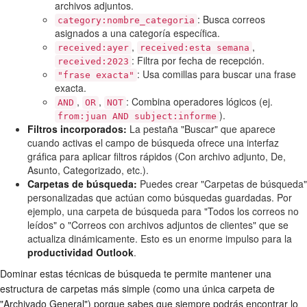
archivos adjuntos.
: Busca correos
category:nombre_categoria
asignados a una categoría específica.
,
,
received:ayer
received:esta semana
: Filtra por fecha de recepción.
received:2023
: Usa comillas para buscar una frase
"frase exacta"
exacta.
,
,
: Combina operadores lógicos (ej.
AND
OR
NOT
).
from:juan AND subject:informe
Filtros incorporados:
La pestaña "Buscar" que aparece
cuando activas el campo de búsqueda ofrece una interfaz
gráfica para aplicar filtros rápidos (Con archivo adjunto, De,
Asunto, Categorizado, etc.).
Carpetas de búsqueda:
Puedes crear "Carpetas de búsqueda"
personalizadas que actúan como búsquedas guardadas. Por
ejemplo, una carpeta de búsqueda para "Todos los correos no
leídos" o "Correos con archivos adjuntos de clientes" que se
actualiza dinámicamente. Esto es un enorme impulso para la
productividad Outlook
.
Dominar estas técnicas de búsqueda te permite mantener una
estructura de carpetas más simple (como una única carpeta de
"Archivado General") porque sabes que siempre podrás encontrar lo