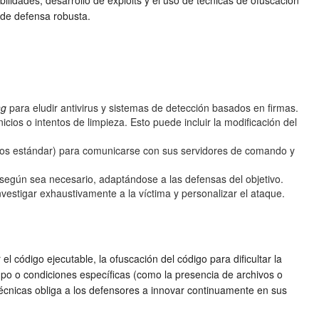
ilidades, desarrollo de exploits y el uso de técnicas de ofuscación
 de defensa robusta.
ng
para eludir antivirus y sistemas de detección basados en firmas.
s o intentos de limpieza. Esto puede incluir la modificación del
tos estándar) para comunicarse con sus servidores de comando y
egún sea necesario, adaptándose a las defensas del objetivo.
vestigar exhaustivamente a la víctima y personalizar el ataque.
 el código ejecutable, la ofuscación del código para dificultar la
mpo o condiciones específicas (como la presencia de archivos o
técnicas obliga a los defensores a innovar continuamente en sus