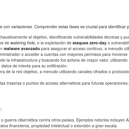
e con variaciones. Comprender estas fases es crucial para identificar
austivamente al objetivo, identificando vulnerabilidades técnicas y pun
ues de
watering hole
, o la explotación de
ataques zero-day
o vulnerabil
an
malware avanzado
para asegurar el acceso continuo, a menudo uti
inistrador o acceder a cuentas con mayores permisos para moverse l
 la infraestructura y buscando los activos de mayor valor, utilizando h
 datos de interés para su exfiltración.
ra de la red objetivo, a menudo utilizando canales cifrados o protocol
s traseras o puntos de acceso alternativos para futuras operaciones, o
r:
 o guerra cibernética contra otros países. Ejemplos notorios incluye
tos financieros, propiedad intelectual o extorsión a gran escala.