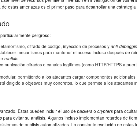
ste nivel de recursos permite la inversión en investigación de vulnerab
 de estas amenazas es el primer paso para desarrollar una estrategia
ado
particularmente peligroso:
metamorfismo, cifrado de código, inyección de procesos y
anti-debuggi
lecer mecanismos para mantener el acceso incluso después de reinicio
 de
rootkits
.
 comunicación cifrados o canales legítimos (como HTTP/HTTPS a puer
odular, permitiendo a los atacantes cargar componentes adicionales s
á dirigido a objetivos muy concretos, lo que permite a los atacantes in
vanzado. Estas pueden incluir el uso de
packers
o
crypters
para ocultar
s
para evitar su análisis. Algunos incluso implementan retardos de tie
 sistemas de análisis automatizados. La constante evolución de estas 