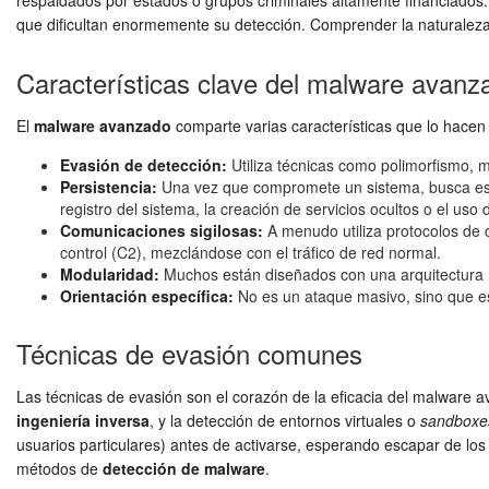
respaldados por estados o grupos criminales altamente financiados. E
que dificultan enormemente su detección. Comprender la naturaleza
Características clave del malware avanz
El
malware avanzado
comparte varias características que lo hacen 
Evasión de detección:
Utiliza técnicas como polimorfismo, 
Persistencia:
Una vez que compromete un sistema, busca estab
registro del sistema, la creación de servicios ocultos o el uso
Comunicaciones sigilosas:
A menudo utiliza protocolos de
control (C2), mezclándose con el tráfico de red normal.
Modularidad:
Muchos están diseñados con una arquitectura m
Orientación específica:
No es un ataque masivo, sino que est
Técnicas de evasión comunes
Las técnicas de evasión son el corazón de la eficacia del malware a
ingeniería inversa
, y la detección de entornos virtuales o
sandboxe
usuarios particulares) antes de activarse, esperando escapar de los
métodos de
detección de malware
.