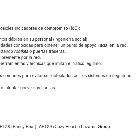
 posibles indicadores de compromiso (IoC):
tos débiles en su personal (ingeniería social).
idades conocidas para obtener un punto de apoyo inicial en la red.
lizando
rootkits
o puertas traseras.
ibremente por la red.
erramientas y técnicas que imitan el tráfico legítimo.
os comunes para evitar ser detectados por los sistemas de seguridad
 intentar borrar sus huellas.
n APT28 (Fancy Bear), APT29 (Cozy Bear) o Lazarus Group.