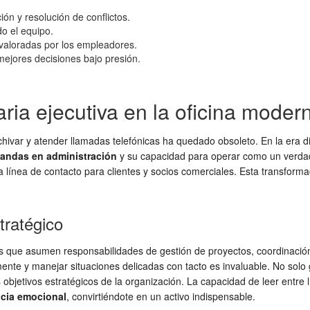
ón y resolución de conflictos.
do el equipo.
aloradas por los empleadores.
ejores decisiones bajo presión.
aria ejecutiva en la oficina moder
rchivar y atender llamadas telefónicas ha quedado obsoleto. En la era di
landas en administración
y su capacidad para operar como un verdader
imera línea de contacto para clientes y socios comerciales. Esta trans
tratégico
as que asumen responsabilidades de gestión de proyectos, coordinación
mente y manejar situaciones delicadas con tacto es invaluable. No solo
los objetivos estratégicos de la organización. La capacidad de leer e
ncia emocional
, convirtiéndote en un activo indispensable.