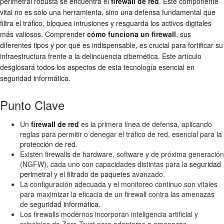
perimetral
robusta se encuentra el
firewall de red
. Este componente
vital no es solo una herramienta, sino una defensa fundamental que
filtra el tráfico, bloquea intrusiones y resguarda los activos digitales
más valiosos. Comprender
cómo funciona un firewall
, sus
diferentes tipos y por qué es indispensable, es crucial para fortificar su
infraestructura frente a la delincuencia cibernética. Este artículo
desglosará todos los aspectos de esta tecnología esencial en
seguridad informática
.
Punto Clave
Un
firewall de red
es la primera línea de defensa, aplicando
reglas para permitir o denegar el tráfico de red, esencial para la
protección de red
.
Existen firewalls de hardware, software y de próxima generación
(NGFW), cada uno con capacidades distintas para la
seguridad
perimetral
y el
filtrado de paquetes
avanzado.
La configuración adecuada y el monitoreo continuo son vitales
para maximizar la eficacia de un firewall contra las amenazas
de
seguridad informática
.
Los firewalls modernos incorporan inteligencia artificial y
principios de Zero Trust para adaptarse a amenazas