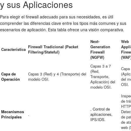
y sus Aplicaciones
Para elegir el firewall adecuado para sus necesidades, es útil
comprender las diferencias clave entre los tipos más comunes y sus
escenarios de aplicación. Esta tabla ofrece una visión comparativa.
Next-
Web
Firewall Tradicional (Packet
Generation
Appli
Característica
Filtering/Stateful)
Firewall
Firew
(NGFW)
(WAF
Capas 3 a 7
Capa
(Red,
Capa de
Capas 3 (Red) y 4 (Transporte) del
(Aplic
Transporte,
Operación
modelo OSI.
del m
Aplicación) del
OSI.
modelo OSI.
Inspe
de trá
HTTP
, Control de
Mecanismos
Detec
.
aplicaciones,
Principales
de pa
IPS/IDS.
de at
web (