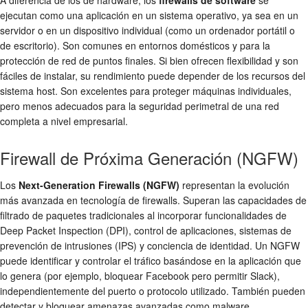
A diferencia de los de hardware, los
firewalls de software
se
ejecutan como una aplicación en un sistema operativo, ya sea en un
servidor o en un dispositivo individual (como un ordenador portátil o
de escritorio). Son comunes en entornos domésticos y para la
protección de red
de puntos finales. Si bien ofrecen flexibilidad y son
fáciles de instalar, su rendimiento puede depender de los recursos del
sistema host. Son excelentes para proteger máquinas individuales,
pero menos adecuados para la
seguridad perimetral
de una red
completa a nivel empresarial.
Firewall de Próxima Generación (NGFW)
Los
Next-Generation Firewalls (NGFW)
representan la evolución
más avanzada en tecnología de firewalls. Superan las capacidades de
filtrado de paquetes
tradicionales al incorporar funcionalidades de
Deep Packet Inspection (DPI)
, control de aplicaciones, sistemas de
prevención de intrusiones (IPS) y conciencia de identidad. Un NGFW
puede identificar y controlar el tráfico basándose en la aplicación que
lo genera (por ejemplo, bloquear Facebook pero permitir Slack),
independientemente del puerto o protocolo utilizado. También pueden
detectar y bloquear amenazas avanzadas como malware,