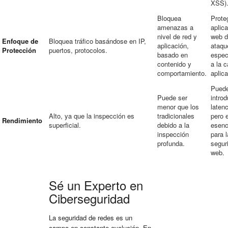
XSS)
Bloquea
Prote
amenazas a
aplic
nivel de red y
web 
Enfoque de
Bloquea tráfico basándose en IP,
aplicación,
ataqu
Protección
puertos, protocolos.
basado en
espec
contenido y
a la 
comportamiento.
aplica
Pued
Puede ser
introd
menor que los
latenc
Alto, ya que la inspección es
tradicionales
pero 
Rendimiento
superficial.
debido a la
esenc
inspección
para l
profunda.
segur
web.
Sé un Experto en
Ciberseguridad
La seguridad de redes es un
campo en constante evolución. En