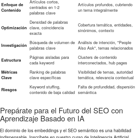
Artículos cortos,
Enfoque de
Artículos profundos, cubriendo
centrados en 1-2
Contenido
un tema integralmente
palabras clave
Densidad de palabras
Cobertura temática, entidades,
Optimización
clave, coincidencia
sinónimos, contexto
exacta
Búsqueda de volumen de
Análisis de intención, "People
Investigación
palabras clave
Also Ask", temas relacionados
Páginas aisladas para
Clusters de contenido
Estructura
cada keyword
interconectados, hub pages
Métricas
Ranking de palabras
Visibilidad de temas, autoridad
Clave
clave específicas
temática, relevancia contextual
Keyword stuffing,
Falta de profundidad, dispersión
Riesgos
contenido de baja calidad
semántica
Prepárate para el Futuro del SEO con
Aprendizaje Basado en IA
El dominio de los embeddings y el SEO semántico es una habilidad
indispensable. Inscríbete en nuestro curso de Inteligencia Artificial