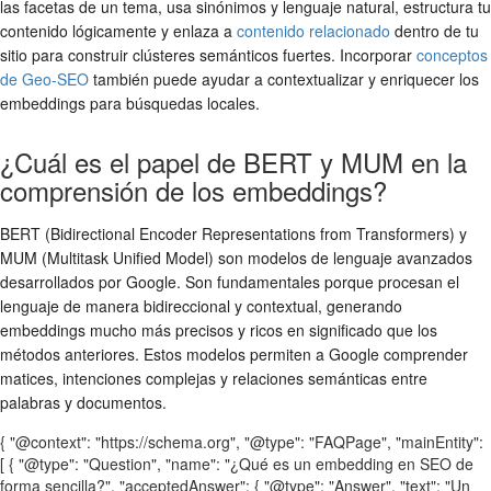
las facetas de un tema, usa sinónimos y lenguaje natural, estructura tu
contenido lógicamente y enlaza a
contenido relacionado
dentro de tu
sitio para construir clústeres semánticos fuertes. Incorporar
conceptos
de Geo-SEO
también puede ayudar a contextualizar y enriquecer los
embeddings para búsquedas locales.
¿Cuál es el papel de BERT y MUM en la
comprensión de los embeddings?
BERT (Bidirectional Encoder Representations from Transformers) y
MUM (Multitask Unified Model) son modelos de lenguaje avanzados
desarrollados por Google. Son fundamentales porque procesan el
lenguaje de manera bidireccional y contextual, generando
embeddings mucho más precisos y ricos en significado que los
métodos anteriores. Estos modelos permiten a Google comprender
matices, intenciones complejas y relaciones semánticas entre
palabras y documentos.
{ "@context": "https://schema.org", "@type": "FAQPage", "mainEntity":
[ { "@type": "Question", "name": "¿Qué es un embedding en SEO de
forma sencilla?", "acceptedAnswer": { "@type": "Answer", "text": "Un