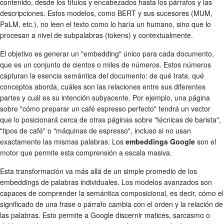
contenido, desde los títulos y encabezados hasta los párrafos y las
descripciones. Estos modelos, como BERT y sus sucesores (MUM,
PaLM, etc.), no leen el texto como lo haría un humano, sino que lo
procesan a nivel de subpalabras (tokens) y contextualmente.
El objetivo es generar un "embedding" único para cada documento,
que es un conjunto de cientos o miles de números. Estos números
capturan la esencia semántica del documento: de qué trata, qué
conceptos aborda, cuáles son las relaciones entre sus diferentes
partes y cuál es su intención subyacente. Por ejemplo, una página
sobre "cómo preparar un café espresso perfecto" tendrá un vector
que lo posicionará cerca de otras páginas sobre "técnicas de barista",
"tipos de café" o "máquinas de espresso", incluso si no usan
exactamente las mismas palabras. Los
embeddings Google
son el
motor que permite esta comprensión a escala masiva.
Esta transformación va más allá de un simple promedio de los
embeddings de palabras individuales. Los modelos avanzados son
capaces de comprender la semántica composicional, es decir, cómo el
significado de una frase o párrafo cambia con el orden y la relación de
las palabras. Esto permite a Google discernir matices, sarcasmo o