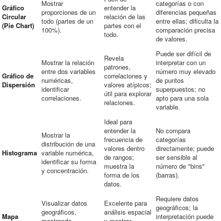
Mostrar
categorías o con
Gráfico
entender la
proporciones de un
diferencias pequeñas
Circular
relación de las
todo (partes de un
entre ellas; dificulta la
(Pie Chart)
partes con el
100%).
comparación precisa
todo.
de valores.
Puede ser difícil de
Revela
Mostrar la relación
interpretar con un
patrones,
entre dos variables
número muy elevado
Gráfico de
correlaciones y
numéricas,
de puntos
Dispersión
valores atípicos;
identificar
superpuestos; no
útil para explorar
correlaciones.
apto para una sola
relaciones.
variable.
Ideal para
entender la
No compara
Mostrar la
frecuencia de
categorías
distribución de una
valores dentro
directamente; puede
Histograma
variable numérica,
de rangos;
ser sensible al
identificar su forma
muestra la
número de "bins"
y concentración.
forma de los
(barras).
datos.
Requiere datos
Visualizar datos
Excelente para
geográficos; la
geográficos,
análisis espacial
Mapa
interpretación puede
mostrando
y mostrar