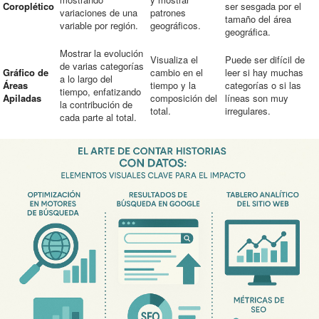
Coroplético
ser sesgada por el
variaciones de una
patrones
tamaño del área
variable por región.
geográficos.
geográfica.
Mostrar la evolución
Visualiza el
Puede ser difícil de
de varias categorías
Gráfico de
cambio en el
leer si hay muchas
a lo largo del
Áreas
tiempo y la
categorías o si las
tiempo, enfatizando
Apiladas
composición del
líneas son muy
la contribución de
total.
irregulares.
cada parte al total.