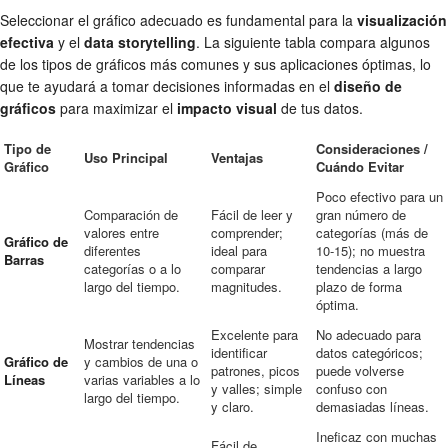
Seleccionar el gráfico adecuado es fundamental para la
visualización
efectiva
y el
data storytelling
. La siguiente tabla compara algunos
de los tipos de gráficos más comunes y sus aplicaciones óptimas, lo
que te ayudará a tomar decisiones informadas en el
diseño de
gráficos
para maximizar el
impacto visual
de tus datos.
Tipo de
Consideraciones /
Uso Principal
Ventajas
Gráfico
Cuándo Evitar
Poco efectivo para un
Comparación de
Fácil de leer y
gran número de
valores entre
comprender;
categorías (más de
Gráfico de
diferentes
ideal para
10-15); no muestra
Barras
categorías o a lo
comparar
tendencias a largo
largo del tiempo.
magnitudes.
plazo de forma
óptima.
Excelente para
No adecuado para
Mostrar tendencias
identificar
datos categóricos;
Gráfico de
y cambios de una o
patrones, picos
puede volverse
Líneas
varias variables a lo
y valles; simple
confuso con
largo del tiempo.
y claro.
demasiadas líneas.
Ineficaz con muchas
Fácil de