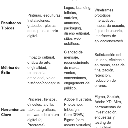
Logos, branding,
Wireframes,
folletos,
Pinturas, esculturas,
prototipos
carteles,
instalaciones,
interactivos,
Resultados
anuncios,
grabados, piezas
mapas de usuario,
Típicos
packaging,
conceptuales, arte
flujos de usuario,
diseño editorial,
digital.
interfaces de
sitios web
aplicaciones/web.
estáticos.
Claridad del
Satisfacción del
Impacto cultural,
mensaje,
usuario, eficiencia
crítica de arte,
reconocimiento
en tareas, tasa de
Métrica de
originalidad,
de marca,
finalización,
Éxito
resonancia
ventas,
retención,
emocional, valor
conversiones,
reducción de
histórico/conceptual.
engagement del
errores.
público.
Figma, Sketch,
Pinceles, lienzos,
Adobe Illustrator,
Adobe XD, Miro,
cinceles, arcilla,
Photoshop,
herramientas de
Herramientas
tabletas gráficas,
InDesign,
investigación,
Clave
software de pintura
CorelDRAW,
encuestas y
digital (ej.
Figma (para
testing de
Procreate).
assets visuales).
usabilidad.