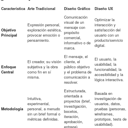
Característica
Arte Tradicional
Diseño Gráfico
Diseño UX
Comunicación
Optimizar la
visual de un
Expresión personal,
interacción y
mensaje con
Objetivo
exploración estética,
satisfacción del
propósito
Principal
provocar emoción o
usuario con un
comercial,
pensamiento.
producto/servicio
informativo o de
digital.
marca.
El mensaje, el
El usuario, la
El creador, su visión
cliente, el
usabilidad, la
Enfoque
subjetiva y la obra
público objetivo
funcionalidad, la
Central
como fin en sí
y el problema de
accesibilidad y la
misma.
comunicación a
lógica interactiva.
resolver.
Estructurada,
Basada en
orientada a
Intuitiva,
investigación de
proyectos (brief,
experimental,
usuarios, datos,
investigación,
Metodología
personal, a menudo
pruebas (personas,
bocetos,
sin un brief formal o
wireframes,
iteración,
métricas definidas.
prototipos, tests de
aprobación,
usabilidad).
entrega).