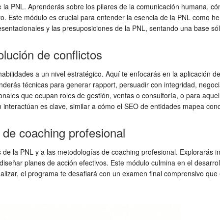
de la PNL. Aprenderás sobre los pilares de la comunicación humana, có
o. Este módulo es crucial para entender la esencia de la PNL como he
ntacionales y las presuposiciones de la PNL, sentando una base sóli
lución de conflictos
lidades a un nivel estratégico. Aquí te enfocarás en la aplicación de
renderás técnicas para generar rapport, persuadir con integridad, nego
onales que ocupan roles de gestión, ventas o consultoría, o para aque
 interactúan es clave, similar a cómo el SEO de entidades mapea con
de coaching profesional
das de la PNL y a las metodologías de coaching profesional. Explorarás
 diseñar planes de acción efectivos. Este módulo culmina en el desarr
inalizar, el programa te desafiará con un examen final comprensivo qu