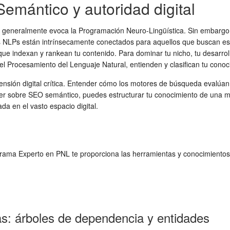
emántico y autoridad digital
P" generalmente evoca la Programación Neuro-Lingüística. Sin embargo, 
LPs están intrínsecamente conectados para aquellos que buscan establ
que indexan y rankean tu contenido. Para dominar tu nicho, tu desarrol
l Procesamiento del Lenguaje Natural, entienden y clasifican tu conoc
sión digital crítica. Entender cómo los motores de búsqueda evalúan l
der sobre SEO semántico, puedes estructurar tu conocimiento de una m
a en el vasto espacio digital.
ograma Experto en PNL te proporciona las herramientas y conocimientos
as: árboles de dependencia y entidades