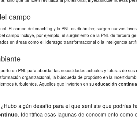
nte, sino que también revitaliza al profesional, inyectándole nuevas p
 del campo
o final. El campo del coaching y la PNL es dinámico; surgen nuevas inve
n del campo incluye, por ejemplo, el surgimiento de la PNL de tercera 
dos en áreas como el liderazgo transformacional o la inteligencia artif
biante
perto en PNL para abordar las necesidades actuales y futuras de sus cl
nsformación organizacional, la búsqueda de propósito en la incertidumb
tiempos turbulentos. Aquellos que invierten en su
educación continua
. ¿Hubo algún desafío para el que sentiste que podrías
ontinuo
. Identifica esas lagunas de conocimiento como 