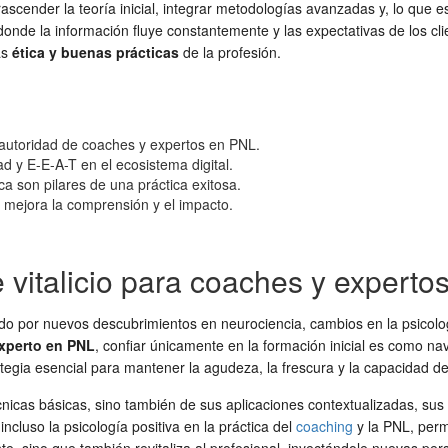
ascender la teoría inicial, integrar metodologías avanzadas y, lo que es
donde la información fluye constantemente y las expectativas de los cli
as
ética y buenas prácticas
de la profesión.
 y autoridad de coaches y expertos en PNL.
ad y E-E-A-T en el ecosistema digital.
ca son pilares de una práctica exitosa.
 mejora la comprensión y el impacto.
e vitalicio para coaches y expert
o por nuevos descubrimientos en neurociencia, cambios en la psicolog
xperto en PNL
, confiar únicamente en la formación inicial es como 
egia esencial para mantener la agudeza, la frescura y la capacidad de of
icas básicas, sino también de sus aplicaciones contextualizadas, sus li
ncluso la psicología positiva en la práctica del
coaching
y la PNL, perm