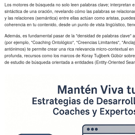
Los motores de búsqueda no solo leen palabras clave; interpretan el 
sintáctica de una oración, revelando cómo las palabras se relacion
y las relaciones (semántica) entre ellas actúan como aristas, puede
coherencia en tu contenido, desde un punto de vista lingüístico, tie
Además, es fundamental pasar de la "densidad de palabras clave" al
(por ejemplo, "Coaching Ontológico", "Creencias Limitantes", "Anclaje
antónimos) te permite crear una rica relevancia micro-contextual en
profunda, recursos como los marcos de Koray Tuğberk Gübür sobre au
de estudio de búsqueda orientada a entidades (Entity-Oriented Search