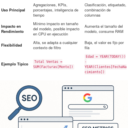
Agregaciones, KPIs,
Clasificación, etiquetado,
Uso Principal
porcentajes, inteligencia de
combinación de
tiempo
columnas
Mínimo impacto en tamaño
Impacto en
Aumenta el tamaño del
del modelo, posible impacto
Rendimiento
modelo, consume RAM
en CPU en ejecución
Alta, se adapta a cualquier
Baja, el valor es fijo por
Flexibilidad
contexto de filtro
fila
Edad = YEAR(TODAY())
Total Ventas =
-
Ejemplo Típico
SUM(Facturas[Monto])
YEAR(Clientes[FechaNa
cimiento])