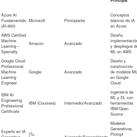
Principal
Azure AI
Conceptos
Fundamentals
Microsoft
Principiante
básicos de IA
(AI-900)
en Azure
AWS Certified
Diseño,
Machine
implementació
Amazon
Avanzado
Learning –
y despliegue d
Specialty
ML en AWS
Google Cloud
Diseño y
Professional
construcción
Machine
Google
Avanzado
de modelos M
Learning
en Google
Engineer
Cloud
Ingeniería de
IBM AI
ML y DL con
Engineering
IBM (Coursera)
Intermedio/Avanzado
herramientas
Professional
IBM/Open
Certificate
Source
Modelos
Generativos,
Experto en IA
[Tu
Prompt
Generativa
Avanzado/Especializado