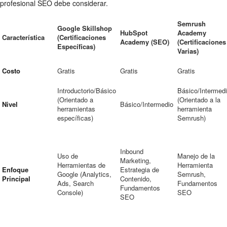
profesional SEO debe considerar.
Semrush
Google Skillshop
HubSpot
Academy
Característica
(Certificaciones
Academy (SEO)
(Certificaciones
Específicas)
Varias)
Costo
Gratis
Gratis
Gratis
Introductorio/Básico
Básico/Intermed
(Orientado a
(Orientado a la
Nivel
Básico/Intermedio
herramientas
herramienta
específicas)
Semrush)
Inbound
Uso de
Manejo de la
Marketing,
Herramientas de
Herramienta
Enfoque
Estrategia de
Google (Analytics,
Semrush,
Principal
Contenido,
Ads, Search
Fundamentos
Fundamentos
Console)
SEO
SEO