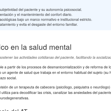
ubjetividad del paciente y su autonomía psicosocial.
imentación y el mantenimiento del confort diario.
cológicas bajo un marco normativo e institucional estricto.
ratamiento y evita el desgaste del entorno familiar.
ico en la salud mental
tener las actividades cotidianas del paciente, facilitando la socializac
 a partir de los procesos de desmanicomialización y de reforma de los
un agente de salud que trabaja en el entorno habitual del sujeto (su hog
lazo social.
rvisión de un terapeuta de cabecera (psicólogo, psiquiatra o neurólogo) y
l utiliza para decodificar las crisis, canalizar las ansiedades del pac
neurodegenerativas.